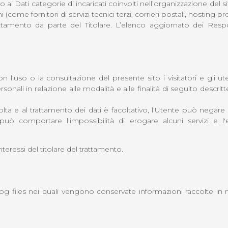
sso ai Dati categorie di incaricati coinvolti nell’organizzazione de
i (come fornitori di servizi tecnici terzi, corrieri postali, hosting
ttamento da parte del Titolare. L’elenco aggiornato dei Respon
n l'uso o la consultazione del presente sito i visitatori e gli 
onali in relazione alle modalità e alle finalità di seguito descrit
colta e al trattamento dei dati è facoltativo, l'Utente può neg
può comportare l'impossibilità di erogare alcuni servizi e l
interessi del titolare del trattamento.
log files nei quali vengono conservate informazioni raccolte in 