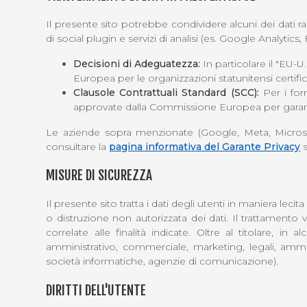
Il presente sito potrebbe condividere alcuni dei dati racc
di social plugin e servizi di analisi (es. Google Analytic
Decisioni di Adeguatezza:
In particolare il "EU-
Europea per le organizzazioni statunitensi certific
Clausole Contrattuali Standard (SCC):
Per i forn
approvate dalla Commissione Europea per garantir
Le aziende sopra menzionate (Google, Meta, Microsoft)
consultare la
pagina informativa del Garante Privacy
s
MISURE DI SICUREZZA
Il presente sito tratta i dati degli utenti in maniera le
o distruzione non autorizzata dei dati. Il trattamento
correlate alle finalità indicate. Oltre al titolare, in
amministrativo, commerciale, marketing, legali, amminis
società informatiche, agenzie di comunicazione).
DIRITTI DELL'UTENTE