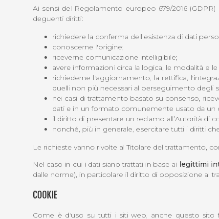
Ai sensi del Regolamento europeo 679/2016 (GDPR) e de
deguenti diritti:
richiedere la conferma dell'esistenza di dati perso
conoscerne l'origine;
riceverne comunicazione intelligibile;
avere informazioni circa la logica, le modalità e le 
richiederne l'aggiornamento, la rettifica, l'integr
quelli non più necessari al perseguimento degli sco
nei casi di trattamento basato su consenso, ricever
dati e in un formato comunemente usato da un di
il diritto di presentare un reclamo all’Autorità di 
nonché, più in generale, esercitare tutti i diritti c
Le richieste vanno rivolte al Titolare del trattamento, con
Nel caso in cui i dati siano trattati in base ai
legittimi in
dalle norme), in particolare il diritto di opposizione al
COOKIE
Come è d'uso su tutti i siti web, anche questo sito f