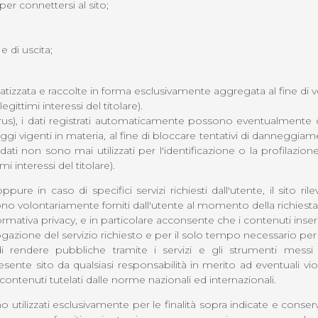
er connettersi al sito;
e di uscita;
izzata e raccolte in forma esclusivamente aggregata al fine di ver
egittimi interessi del titolare).
ione virus), i dati registrati automaticamente possono eventualmen
i vigenti in materia, al fine di bloccare tentativi di danneggiam
ti non sono mai utilizzati per l'identificazione o la profilazione 
mi interessi del titolare).
re in caso di specifici servizi richiesti dall'utente, il sito ril
tendono volontariamente forniti dall'utente al momento della richi
mativa privacy, e in particolare acconsente che i contenuti inserit
rogazione del servizio richiesto e per il solo tempo necessario per l
di rendere pubbliche tramite i servizi e gli strumenti messi a
e sito da qualsiasi responsabilità in merito ad eventuali violazi
 contenuti tutelati dalle norme nazionali ed internazionali.
no utilizzati esclusivamente per le finalità sopra indicate e cons