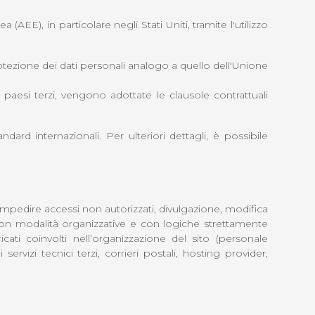
(AEE), in particolare negli Stati Uniti, tramite l'utilizzo
rotezione dei dati personali analogo a quello dell'Unione
 paesi terzi, vengono adottate le clausole contrattuali
rd internazionali. Per ulteriori dettagli, è possibile
d impedire accessi non autorizzati, divulgazione, modifica
, con modalità organizzative e con logiche strettamente
ricati coinvolti nell’organizzazione del sito (personale
rvizi tecnici terzi, corrieri postali, hosting provider,