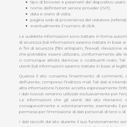
tipo di browser e parametri del dispositivo usato p
nome dell'internet service provider (ISP);
data e orario di visita;
pagina web di provenienza del visitatore (referral) 
eventualmente il numero di click.
Le suddette informazioni sono trattate in forma automat
di sicurezza (tali informazioni saranno trattate in base ai l
A fini di sicurezza (filtri antispam, firewall, rilevaz
che potrebbe essere utilizzato, conformemente alle legg
o comunque attività dannose o costituenti reato. Tali da
utenti (tali informazioni saranno trattate in base ai legitti
Qualora il sito consenta l'inserimento di commenti, oppu
dell'utente, compreso l’indirizzo mail. Tali dati si in
altra informazione l'utente accetta espressamente l'infor
I dati ricevuti verranno utilizzati esclusivamente per l'e
Le informazioni che gli utenti del sito riterranno 
consapevolmente e volontariamente, esentando il present
permessi per l'immissione di dati personali di terzi o di
I dati raccolti dal sito durante il suo funzionamento so