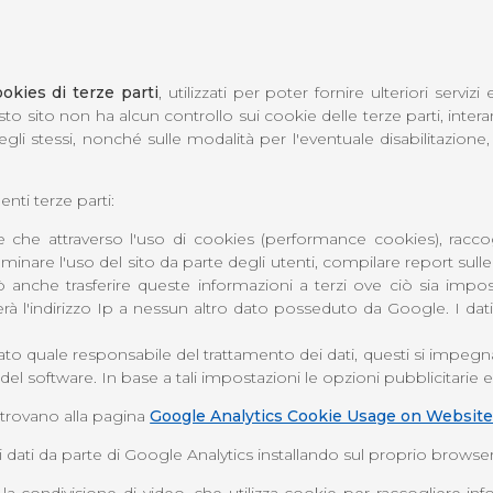
okies di terze parti
, utilizzati per poter fornire ulteriori servizi
to sito non ha alcun controllo sui cookie delle terze parti, intera
 degli stessi, nonché sulle modalità per l'eventuale disabilitazione
enti terze parti:
 che attraverso l'uso di cookies (performance cookies), raccogl
nare l'uso del sito da parte degli utenti, compilare report sulle at
 anche trasferire queste informazioni a terzi ove ciò sia impost
 l'indirizzo Ip a nessun altro dato posseduto da Google. I dati
quale responsabile del trattamento dei dati, questi si impegna a tra
del software. In base a tali impostazioni le opzioni pubblicitarie e
i trovano alla pagina
Google Analytics Cookie Usage on Websit
i dati da parte di Google Analytics installando sul proprio browser 
a condivisione di video, che utilizza cookie per raccogliere infor