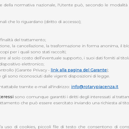
lla normativa nazionale, l'Utente può, secondo le modalità e nei
nali che lo riguardano (diritto di accesso);
finalità del trattamento;
azione, la cancellazione, la trasformazione in forma anonima, il blo
pi per i quali sono stati raccolti;
e al solo costo dell’eventuale supporto, i suoi dati forniti al titol
spositivo elettronico;
controllo (Garante Privacy -
link alla pagina del Garante
);
he gli sono riconosciuti dalle vigenti disposizioni di legge.
tattabile tramite e-mail all'indirizzo:
info@rotarypiacenza.it
teressi
sono comunque garantiti i diritti degli interessati al trattam
 trattamento che può essere esercitato inviando una richiesta al tit
a uso di cookies, piccoli file di testo che consentono di conser