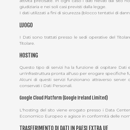
attività precisate. In ogni caso i dati rilevati dal sito
giudiziaria e nei soli casi previsti dalla legge.
I dati utilizzati a fini di sicurezza (blocco tentativi di 
LUOGO
I Dati sono trattati presso le sedi operative del Titolar
Titolare.
HOSTING
Questo tipo di servizi ha la funzione di ospitare Dat
un'infrastruttura pronta all'uso per erogare specifiche f
Alcuni di questi servizi funzionano attraverso server
conservati i Dati Personali.
Google Cloud Platform (Google Ireland Limited)
L'hosting del sito viene erogato presso i Data Center 
Economico Europeo e agisce in conformità delle nor
TRASFERIMENTO DI DATI IN PAESI EXTRA UE