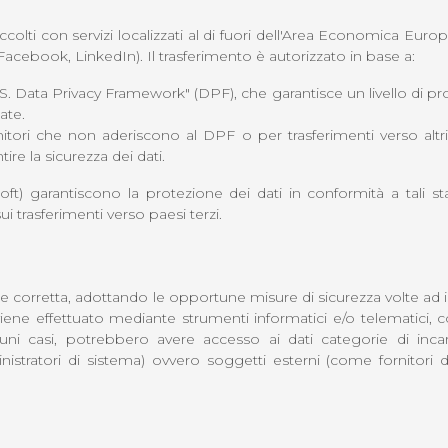
olti con servizi localizzati al di fuori dell'Area Economica Europea 
s, Facebook, LinkedIn). Il trasferimento è autorizzato in base a:
U.S. Data Privacy Framework" (DPF), che garantisce un livello di p
ate.
itori che non aderiscono al DPF o per trasferimenti verso altri
e la sicurezza dei dati.
 garantiscono la protezione dei dati in conformità a tali standa
ui trasferimenti verso paesi terzi.
cita e corretta, adottando le opportune misure di sicurezza volte a
 viene effettuato mediante strumenti informatici e/o telematici
 alcuni casi, potrebbero avere accesso ai dati categorie di inca
tratori di sistema) ovvero soggetti esterni (come fornitori di se