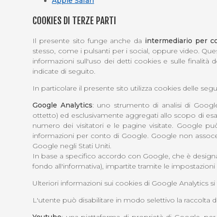
Apple Safari
COOKIES DI TERZE PARTI
Il presente sito funge anche da
intermediario per co
stesso, come i pulsanti per i social, oppure video. Ques
informazioni sull'uso dei detti cookies e sulle finalità
indicate di seguito.
In particolare il presente sito utilizza cookies delle segu
Google Analytics
: uno strumento di analisi di Google
ottetto) ed esclusivamente aggregati allo scopo di esami
numero dei visitatori e le pagine visitate. Google può
informazioni per conto di Google. Google non assocerà
Google negli Stati Uniti.
In base a specifico accordo con Google, che è designato 
fondo all'informativa), impartite tramite le impostazioni 
Ulteriori informazioni sui cookies di Google Analytics s
L'utente può disabilitare in modo selettivo la raccolta d
Youtube
: una piattaforma di proprietà di Google, per l