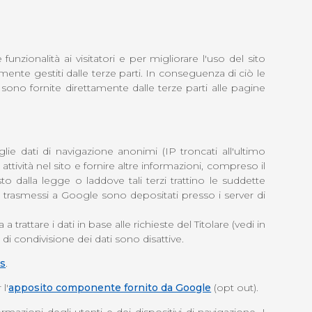
 e funzionalità ai visitatori e per migliorare l'uso del sito
mente gestiti dalle terze parti. In conseguenza di ciò le
, sono fornite direttamente dalle terze parti alle pagine
ie dati di navigazione anonimi (IP troncati all'ultimo
tività nel sito e fornire altre informazioni, compreso il
o dalla legge o laddove tali terzi trattino le suddette
 trasmessi a Google sono depositati presso i server di
ttare i dati in base alle richieste del Titolare (vedi in
 di condivisione dei dati sono disattive.
es
.
l'
apposito componente fornito da Google
(opt out).
mazioni degli utenti e dei dispositivi di navigazione. I