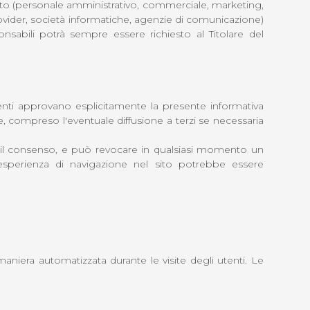
l sito (personale amministrativo, commerciale, marketing,
 provider, società informatiche, agenzie di comunicazione)
sabili potrà sempre essere richiesto al Titolare del
utenti approvano esplicitamente la presente informativa
te, compreso l'eventuale diffusione a terzi se necessaria
are il consenso, e può revocare in qualsiasi momento un
'esperienza di navigazione nel sito potrebbe essere
maniera automatizzata durante le visite degli utenti. Le