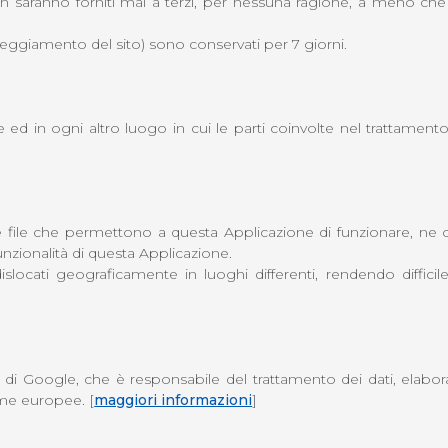
 non saranno forniti mai a terzi, per nessuna ragione, a meno che n
danneggiamento del sito) sono conservati per 7 giorni.
e ed in ogni altro luogo in cui le parti coinvolte nel trattamento 
i e file che permettono a questa Applicazione di funzionare, n
unzionalità di questa Applicazione.
 dislocati geograficamente in luoghi differenti, rendendo diffi
di Google, che è responsabile del trattamento dei dati, elaboran
me europee. [
maggiori informazioni
]