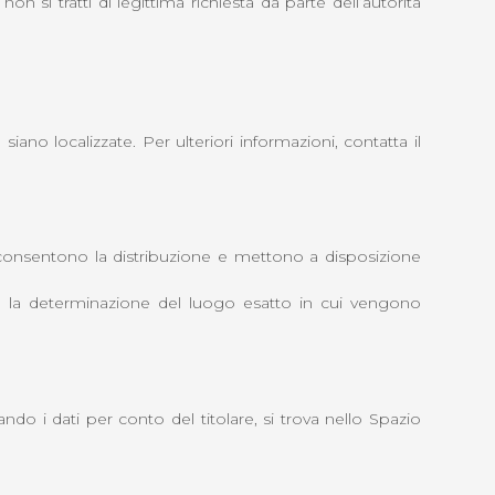
on si tratti di legittima richiesta da parte dell’autorità
siano localizzate. Per ulteriori informazioni, contatta il
e consentono la distribuzione e mettono a disposizione
cile la determinazione del luogo esatto in cui vengono
do i dati per conto del titolare, si trova nello Spazio