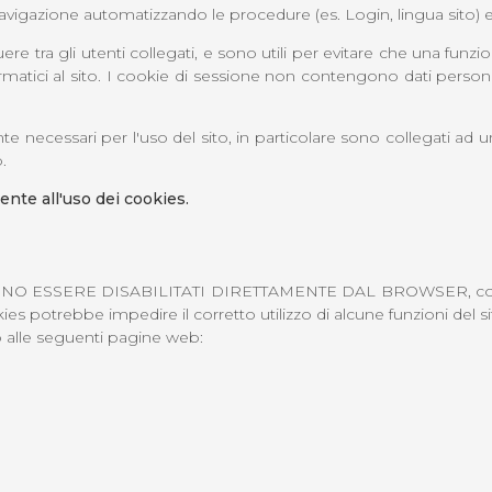
navigazione automatizzando le procedure (es. Login, lingua sito) e pe
re tra gli utenti collegati, e sono utili per evitare che una funzion
rmatici al sito. I cookie di sessione non contengono dati personal
nte necessari per l'uso del sito, in particolare sono collegati ad u
.
ente all'uso dei cookies.
OSSONO ESSERE DISABILITATI DIRETTAMENTE DAL BROWSER, così ri
es potrebbe impedire il corretto utilizzo di alcune funzioni del si
no alle seguenti pagine web: