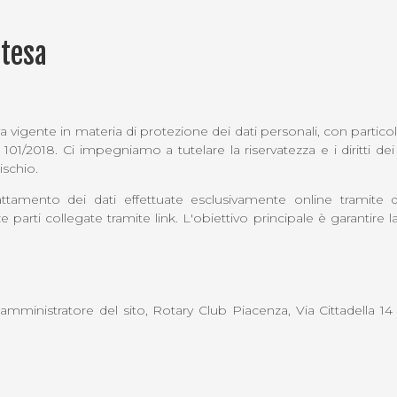
stesa
iva vigente in materia di protezione dei dati personali, con part
01/2018. Ci impegniamo a tutelare la riservatezza e i diritti dei 
ischio.
trattamento dei dati effettuate esclusivamente online tramit
 parti collegate tramite link. L'obiettivo principale è garantire la
 l’amministratore del sito, Rotary Club Piacenza, Via Cittadella 1